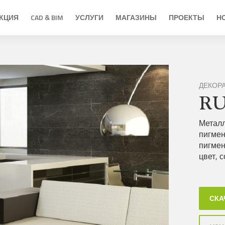
КЦИЯ
CAD & BIM
УСЛУГИ
МАГАЗИНЫ
ПРОЕКТЫ
Н
ДЕКОР
R
Металл
пигмен
пигмен
цвет, 
СКА