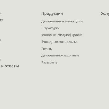
я
Продукция
Усл
ия
декоративные штукатурки
штукатурки
фоновые (гладкие) краски
ы
фасадные материалы
грунты
декоративно-защитные
ы
покрытия
Развернуть
 и ответы