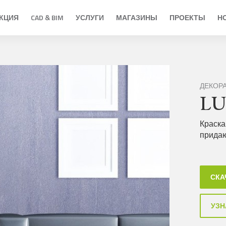
КЦИЯ
CAD & BIM
УСЛУГИ
МАГАЗИНЫ
ПРОЕКТЫ
Н
ДЕКОР
L
Краска
придаю
СКА
УЗН