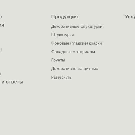
я
Продукция
Усл
ия
декоративные штукатурки
штукатурки
фоновые (гладкие) краски
ы
фасадные материалы
грунты
декоративно-защитные
ы
покрытия
Развернуть
 и ответы